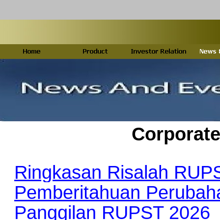
Corporat
Ringkasan Risalah RUP
Pemberitahuan Peruba
Panggilan RUPST 2026